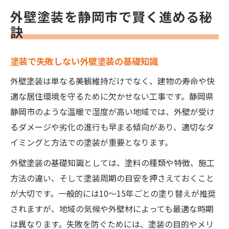
静岡市で塗装補助金を活用するポイント
外壁塗装を静岡市で賢く進める秘
塗装選びで損しない静岡市の最新事情
訣
塗装の種類と静岡市外壁塗装のトレンド
塗装業者と外壁塗装の見積もり比較方法
塗装で失敗しない外壁塗装の基礎知識
静岡市で信頼できる塗装のポイントを解説
外壁塗装は単なる美観維持だけでなく、建物の寿命や快
塗装費用の相場と外壁塗装で損しないコツ
適な居住環境を守るために欠かせない工事です。静岡県
口コミで選ぶ静岡市塗装業者の選定術
静岡市のような温暖で湿度が高い地域では、外壁が受け
るダメージや劣化の進行も早まる傾向があり、適切なタ
補助金活用が叶える外壁塗装の新常識
イミングと方法での塗装が重要となります。
塗装の補助金制度を静岡市で賢く使う方法
外壁塗装の基礎知識としては、塗料の種類や特徴、施工
外壁塗装と塗装補助金の申請手順を解説
方法の違い、そして塗装周期の目安を押さえておくこと
静岡市の外壁塗装補助金最新情報と注意点
が大切です。一般的には10〜15年ごとの塗り替えが推奨
塗装費用の負担軽減に役立つ補助金活用例
されますが、地域の気候や外壁材によっても最適な時期
補助金申請で損しない塗装のタイミングと
は異なります。失敗を防ぐためには、塗装の目的やメリ