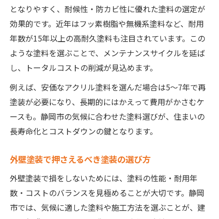
となりやすく、耐候性・防カビ性に優れた塗料の選定が
満足できる塗装を実現する判断ポイント
効果的です。近年はフッ素樹脂や無機系塗料など、耐用
塗装で後悔しないための外壁塗装選択基準
年数が15年以上の高耐久塗料も注目されています。この
外壁塗装の満足度を左右する塗装の特徴
ような塗料を選ぶことで、メンテナンスサイクルを延ば
塗装費用と耐久性のバランスを考える方法
し、トータルコストの削減が見込めます。
静岡市の塗装事例から学ぶ成功パターン
例えば、安価なアクリル塗料を選んだ場合は5〜7年で再
業者選びと塗装プランで納得の仕上がりへ
塗装が必要になり、長期的にはかえって費用がかさむケ
ースも。静岡市の気候に合わせた塗料選びが、住まいの
長寿命化とコストダウンの鍵となります。
外壁塗装で押さえるべき塗装の選び方
外壁塗装で損をしないためには、塗料の性能・耐用年
数・コストのバランスを見極めることが大切です。静岡
市では、気候に適した塗料や施工方法を選ぶことが、建