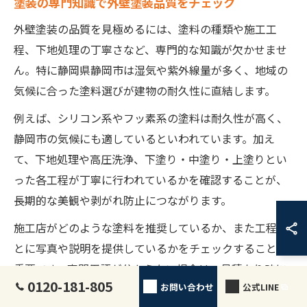
塗装の専門知識で外壁塗装品質をチェック
外壁塗装の品質を見極めるには、塗料の種類や施工工
程、下地処理の丁寧さなど、専門的な知識が欠かせませ
ん。特に静岡県静岡市は湿気や紫外線量が多く、地域の
気候に合った塗料選びが建物の耐久性に直結します。
例えば、シリコン系やフッ素系の塗料は耐久性が高く、
静岡市の気候にも適しているといわれています。加え
て、下地処理や高圧洗浄、下塗り・中塗り・上塗りとい
った各工程が丁寧に行われているかを確認することが、
長期的な美観や剥がれ防止につながります。
施工店がどのような塗料を推奨しているか、また工程ご
とに写真や説明を提供しているかをチェックすることも
重要です。専門用語が分からない場合は、見積もり時に
0120-181-805
お問い合わせ
公式LINE
「この塗料の特徴は？」「下地処理はどのように行うの