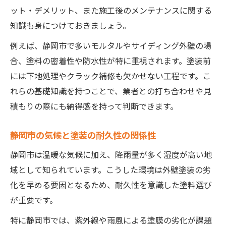
は
ット・デメリット、また施工後のメンテナンスに関する
静岡市で塗装業者を上手に比較するコツ
知識も身につけておきましょう。
塗装業者比較で見るべき外壁塗装の基準
例えば、静岡市で多いモルタルやサイディング外壁の場
静岡市の塗装業者選定ポイントと注意点
合、塗料の密着性や防水性が特に重視されます。塗装前
見積もり比較で塗装費用と品質を見極める
には下地処理やクラック補修も欠かせない工程です。こ
口コミや実績から塗装業者を選ぶ方法
れらの基礎知識を持つことで、業者との打ち合わせや見
塗装業者のアフターサポートは外壁維持に
積もりの際にも納得感を持って判断できます。
重要
静岡市の気候と塗装の耐久性の関係性
信頼できる塗装と施工品質を見極める方法
塗装の専門知識で外壁塗装品質をチェック
静岡市は温暖な気候に加え、降雨量が多く湿度が高い地
域として知られています。こうした環境は外壁塗装の劣
施工事例から見る塗装の信頼性と技術力
化を早める要因となるため、耐久性を意識した塗料選び
塗装業者の説明や保証内容で選ぶポイント
が重要です。
塗装後のメンテナンス体制と安心感の違い
特に静岡市では、紫外線や雨風による塗膜の劣化が課題
外壁塗装で重視すべき塗装工程の確認項目