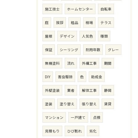
施工技士
ホームセンター
自転車
庭
挨拶
粗品
相場
テラス
屋根
デザイン
人気色
種類
保証
シーリング
耐用年数
グレー
無機塗料
流れ
外構工事
期間
DIY
害虫駆除
色
助成金
外壁塗装
業者
解体工事
静岡
塗装
塗り替え
張り替え
賃貸
マンション
一戸建て
点検
見積もり
ひび割れ
劣化