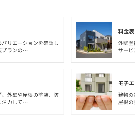
料金表
のバリエーションを確認し
外壁塗
装プランの…
サービ
モチエ
が、外壁や屋根の塗装、防
建物の
に注力して…
屋根の