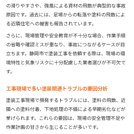
の滑りやすさや、強風による資材の飛散が典型的な事故
解体工事と塗装の事故事例から見る注意点
原因です。過去には、足場からの転落や塗料の飛散によ
事故事例から見る安全な工事のポイントとは
る近隣住宅への被害も報告されています。
塗装と安全な工事のために知っておきたい
さらに、現場管理や安全教育が不十分な場合、作業手順
事故事例
の省略や確認ミスが重なり、事故につながるケースが目
静岡市の火事や事故ニュースを活かす塗装
立ちます。静岡市で塗装工事を依頼する際は、現場の環
安全術
境特性と気象リスクに十分配慮した業者選びが不可欠で
塗装工事で安全を守るための具体的な事前
す。
確認
工事現場で重視すべき塗装作業の安全対策
工事現場で多い塗装関連トラブルの要因分析
解体工事と塗装事故に共通するリスク管理
塗装工事現場で頻発するトラブルには、塗料の飛散、近
の重要性
隣への塗料付着、下地処理の不備による早期劣化などが
工事現場ニュースで得る塗装の安全意識向上
挙げられます。これらの要因は、現場の安全管理不足や
塗装と工事現場ニュースから学ぶ安全意識
作業計画の甘さから生じることが多いです。