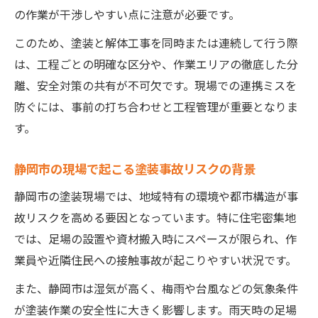
塗装現場で火事を防ぐための心掛けと対策
の作業が干渉しやすい点に注意が必要です。
静岡市火事速報を活用した塗装リスク管理
このため、塗装と解体工事を同時または連続して行う際
術
は、工程ごとの明確な区分や、作業エリアの徹底した分
山火事や建設現場トラブル事例で学ぶ塗装
離、安全対策の共有が不可欠です。現場での連携ミスを
の教訓
防ぐには、事前の打ち合わせと工程管理が重要となりま
塗装工事における火災事故の予防ポイント
す。
塗装作業時の火事回避に必要な安全対策
静岡市の現場で起こる塗装事故リスクの背景
塗装作業時の思わぬ事故リスクとその軽減法
静岡市の塗装現場では、地域特有の環境や都市構造が事
塗装作業で発生しやすい事故リスクを解説
故リスクを高める要因となっています。特に住宅密集地
静岡市の塗装現場で必要なリスク軽減アプ
では、足場の設置や資材搬入時にスペースが限られ、作
ローチ
業員や近隣住民への接触事故が起こりやすい状況です。
工事現場のニュースに学ぶ塗装事故の未然
また、静岡市は湿気が高く、梅雨や台風などの気象条件
防止
が塗装作業の安全性に大きく影響します。雨天時の足場
塗装時のケガやトラブルを防ぐ実践的対策