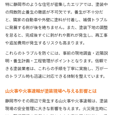
向上法
特に静岡市のような住宅が密集したエリアでは、塗装中
火事速報や山火事事例が伝える塗装現場の
の飛散防止養生の徹底が不可欠です。養生が不十分だ
課題
と、隣家の自動車や外壁に塗料が付着し、補償トラブル
塗装事故を防ぐための現場ニュース活用術
に発展する例が後を絶ちません。また、塗装下地の調整
静岡市の事故ニュースを踏まえた塗装の注
を怠ると、完成後すぐに剥がれや膨れが発生し、再工事
意点
や追加費用が発生するリスクも高まります。
塗装作業者が知るべき最新の事故傾向と対
これらのトラブルを防ぐには、事前の現地調査・近隣説
策
明・養生計画・工程管理がポイントとなります。信頼で
きる塗装業者は、これらの手順を丁寧に実施し、万が一
のトラブル時も迅速に対応できる体制を整えています。
山火事や火事速報が塗装現場へ与える影響とは
静岡市やその周辺で発生する山火事や火事速報は、塗装
現場の安全管理に大きな影響を与えます。火災発生時に