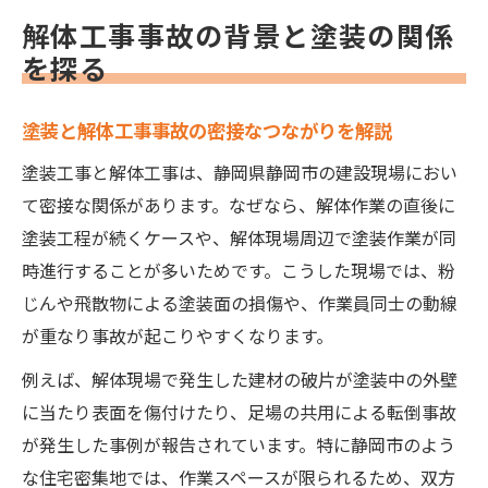
析
解体工事事故の背景と塗装の関係
山火事や火事速報が塗装現場へ与える影響
を探る
とは
解体工事の事故事例に学ぶ塗装作業の注意
塗装と解体工事事故の密接なつながりを解説
点
塗装工事と解体工事は、静岡県静岡市の建設現場におい
静岡市で増加する工事事故の原因と対策
て密接な関係があります。なぜなら、解体作業の直後に
塗装と工事事故増加の原因を具体的に探る
塗装工程が続くケースや、解体現場周辺で塗装作業が同
静岡市で多い塗装事故の未然防止策を知る
時進行することが多いためです。こうした現場では、粉
火事速報やニュースから学ぶ塗装現場の危
じんや飛散物による塗装面の損傷や、作業員同士の動線
険性
が重なり事故が起こりやすくなります。
塗装工事で起こりやすい事故の事例と傾向
例えば、解体現場で発生した建材の破片が塗装中の外壁
現場の塗装事故が発生する主なパターンと
に当たり表面を傷付けたり、足場の共用による転倒事故
は
が発生した事例が報告されています。特に静岡市のよう
火事など建設現場トラブル回避に学ぶ知恵
な住宅密集地では、作業スペースが限られるため、双方