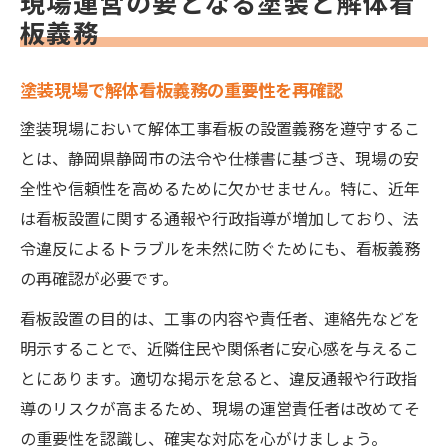
現場運営の要となる塗装と解体看
解体工事で看板設置が求められる理由とは
板義務
塗装現場で解体工事看板が必須な理由
塗装工事における看板設置義務の背景解説
塗装現場で解体看板義務の重要性を再確認
解体工事の安全確保と塗装現場の信頼性
塗装現場において解体工事看板の設置義務を遵守するこ
塗装現場で近隣トラブルを防ぐ看板効果
とは、静岡県静岡市の法令や仕様書に基づき、現場の安
塗装管理者が知っておくべき義務の根拠
全性や信頼性を高めるために欠かせません。特に、近年
は看板設置に関する通報や行政指導が増加しており、法
静岡市の仕様書を守る塗装現場の心得
令違反によるトラブルを未然に防ぐためにも、看板義務
塗装現場で静岡市仕様書を遵守する方法
の再確認が必要です。
塗装と解体工事看板の様式確認ポイント
看板設置の目的は、工事の内容や責任者、連絡先などを
静岡市建設工事共通仕様書を生かす塗装現
明示することで、近隣住民や関係者に安心感を与えるこ
場
とにあります。適切な掲示を怠ると、違反通報や行政指
塗装現場に必要な看板様式と作成の流れ
導のリスクが高まるため、現場の運営責任者は改めてそ
塗装工事で仕様書違反を防ぐチェックリス
の重要性を認識し、確実な対応を心がけましょう。