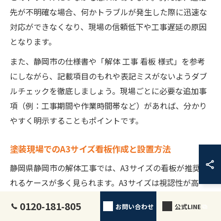
先が不明確な場合、何かトラブルが発生した際に迅速な
対応ができなくなり、現場の信頼低下や工事遅延の原因
となります。
また、静岡市の仕様書や「解体 工事 看板 様式」を参考
にしながら、記載項目のもれや表記ミスがないようダブ
ルチェックを徹底しましょう。現場ごとに必要な追加事
項（例：工事期間や作業時間帯など）があれば、分かり
やすく明示することもポイントです。
塗装現場でのA3サイズ看板作成と設置方法
静岡県静岡市の解体工事では、A3サイズの看板が推奨さ
れるケースが多く見られます。A3サイズは視認性が高
く、必要事項を十分に記載できるため、現場での情報伝
0120-181-805
お問い合わせ
公式LINE
達に適しています。看板の作成には、「解体工事 看板 エ