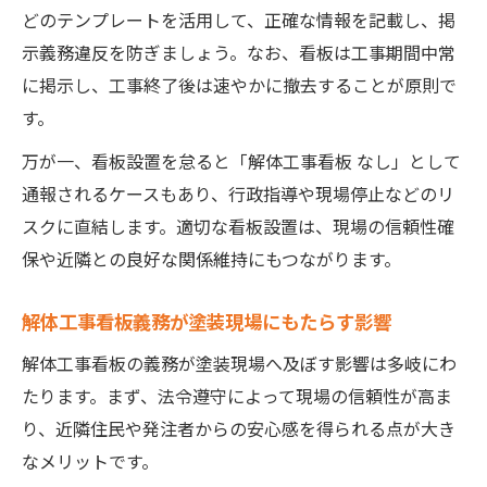
点
どのテンプレートを活用して、正確な情報を記載し、掲
示義務違反を防ぎましょう。なお、看板は工事期間中常
塗装現場でのA3サイズ看板作成と設置方法
に掲示し、工事終了後は速やかに撤去することが原則で
塗装現場の安全と信頼を守る掲示期間の守
す。
り方
トラブルを防ぐための塗装現場の実践対応
万が一、看板設置を怠ると「解体工事看板 なし」として
通報されるケースもあり、行政指導や現場停止などのリ
塗装現場で近隣トラブルを防ぐ看板活用術
スクに直結します。適切な看板設置は、現場の信頼性確
塗装現場で義務遵守し信頼を高める工夫
保や近隣との良好な関係維持にもつながります。
塗装工事に役立つ看板事例とトラブル対策
塗装現場責任者が現場で実践すべき対応策
解体工事看板義務が塗装現場にもたらす影響
塗装現場で解体工事看板を活かした信頼構
解体工事看板の義務が塗装現場へ及ぼす影響は多岐にわ
築
たります。まず、法令遵守によって現場の信頼性が高ま
り、近隣住民や発注者からの安心感を得られる点が大き
なメリットです。