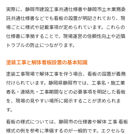
ト
実際に、静岡市建設工事共通仕様書や静岡市土木業務委
看板義務を怠った場合のリスクを徹底解説
託共通仕様書などでも看板の設置が明記されており、現
塗装現場の看板義務違反が招く罰則と影響
場ごとに様式や記載事項が定められています。これらの
解体工事看板を設置しない場合の塗装リス
仕様書に準拠することで、現場運営の信頼性向上や近隣
ク
トラブルの防止につながります。
塗装現場で看板なし通報が起こる可能性
塗装工事で行政指導を受けるリスク管理法
塗装工事と解体看板設置の基本知識
塗装現場責任者が学ぶべき義務違反事例
塗装工事現場で解体工事を伴う場合、看板の設置が義務
解体工事看板の正しい掲示方法と注意点
付けられています。静岡県静岡市では、工事名・施工業
塗装現場で解体工事看板を正しく掲示する
者名・連絡先・工事期間などの必要事項を明記した看板
手順
を、現場の見やすい場所に掲示することが求められま
す。
塗装工事における看板設置位置とルール解
説
看板の様式については、静岡市の仕様書や解体 工事 看板
塗装現場で掲示する看板の記載内容の注意
様式の例を参考に準備するのが一般的です。エクセルな