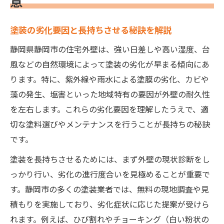
意
外壁塗装による家族の安心と快適な暮らし
塗装の劣化要因と長持ちさせる秘訣を解説
塗装のトラブルを防ぐための事前チェック
安心できる塗装プラン選びの基本ポイント
静岡県静岡市の住宅外壁は、強い日差しや高い湿度、台
塗装業者との信頼関係を築く相談方法
風などの自然環境によって塗装の劣化が早まる傾向にあ
ります。特に、紫外線や雨水による塗膜の劣化、カビや
厳しい気候に強い外壁塗装の選び方
藻の発生、塩害といった地域特有の要因が外壁の耐久性
静岡の塗装選びで重視すべき耐候性とは
を左右します。これらの劣化要因を理解したうえで、適
外壁塗装で差がつく塗料の性能比較
切な塗料選びやメンテナンスを行うことが長持ちの秘訣
塗装による紫外線・雨風対策の具体策
です。
外壁塗装の寿命を延ばす塗装材の選定基準
塗装を長持ちさせるためには、まず外壁の現状診断をし
塗装工事で見落としがちな施工ポイント
っかり行い、劣化の進行度合いを見極めることが重要で
塗装費用比較で後悔しない家づくりのコツ
す。静岡市の多くの塗装業者では、無料の現地調査や見
外壁塗装の費用相場と塗装プランの違い
積もりを実施しており、劣化症状に応じた提案が受けら
塗装の見積もり比較で得するポイント公開
れます。例えば、ひび割れやチョーキング（白い粉状の