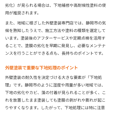
外壁塗装のコストダウン術と注意点
劣化）が見られる場合は、下地補修や高耐候性塗料の使
用が推奨されます。
塗装費用の内訳と納得できる説明の受け方
後悔しない塗装業者選びの基準を解説
また、地域に根ざした外壁塗装専門店では、静岡市の気
候を熟知したうえで、施工方法や塗料の種類を選定して
塗装の基礎知識から補助金まで徹底解説
います。塗装後のアフターサービスや定期点検を活用す
外壁塗装に必要な塗装の基礎知識を整理
ることで、塗膜の劣化を早期に発見し、必要なメンテナ
静岡市で使える塗装補助金と申請の流れ
ンスを行うことができる点も、長持ちのポイントです。
塗装で知っておきたい助成制度の最新情報
外壁塗装とリフォーム補助金の活用術
外壁塗装で重要な下地処理のポイント
塗装と補助金制度の併用で賢く工事計画
外壁塗装の耐久性を決定づける大きな要素が「下地処
塗装の耐久性を高める実践的ポイント集
理」です。静岡市のように湿度や雨量が多い地域では、
外壁塗装の耐久性を左右する塗装選び
下地の劣化やカビ、藻の付着が見られることが多く、こ
塗装工事前後のメンテナンスで差が出る理
れを放置したまま塗装しても塗膜の剥がれや膨れが起こ
由
りやすくなります。したがって、下地処理には特に注意