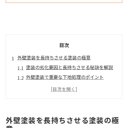
目次
外壁塗装を長持ちさせる塗装の極意
塗装の劣化要因と長持ちさせる秘訣を解説
外壁塗装で重要な下地処理のポイント
塗装選びで失敗しない色と塗料の選定法
外壁塗装の耐久性を高める定期点検のコツ
塗装の仕上がりを左右する職人技の魅力
静岡市の家で安心を守る外壁塗装対策
外壁塗装を長持ちさせる塗装の極
静岡市の気候に最適な塗装対策とは何か