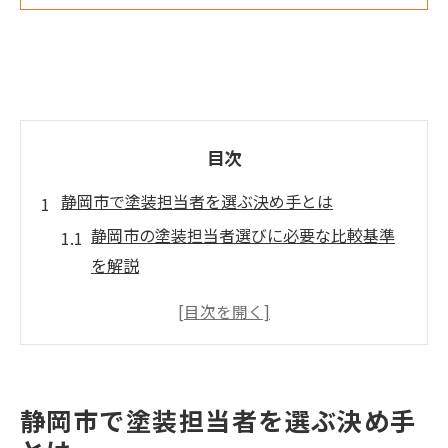
目次
静岡市で塗装担当者を選ぶ決め手とは
静岡市の塗装担当者選びに必要な比較基準
を解説
外壁塗装で信頼できる担当者の特徴を知る
塗装業者の口コミや評判を活かす選び方の
コツ
地域特性を踏まえた塗装担当者の選択ポイ
静岡市で塗装担当者を選ぶ決め手
ント