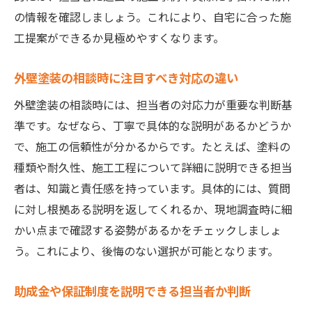
保証制度やアフターケアの説明力を確認
の情報を確認しましょう。これにより、自宅に合った施
求人情報も参考にした担当者選びの新常識
工提案ができるか見極めやすくなります。
納得できる外壁塗装へ導く担当者の条件
外壁塗装の相談時に注目すべき対応の違い
要望に寄り添う塗装担当者の提案姿勢を重
視
外壁塗装の相談時には、担当者の対応力が重要な判断基
外壁塗装で納得するには担当者の説明が不
準です。なぜなら、丁寧で具体的な説明があるかどうか
可欠
で、施工の信頼性が分かるからです。たとえば、塗料の
種類や耐久性、施工工程について詳細に説明できる担当
実績豊富な塗装担当者の見分け方とポイン
者は、知識と責任感を持っています。具体的には、質問
ト
に対し根拠ある説明を返してくれるか、現地調査時に細
助成金や費用相談に強い担当者が安心の理
かい点まで確認する姿勢があるかをチェックしましょ
由
う。これにより、後悔のない選択が可能となります。
アフターフォローまで考えた塗装担当者選
び
助成金や保証制度を説明できる担当者か判断
静岡市の外壁塗装相談で役立つ担当者の条