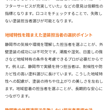
値
フターサービスが充実していた」などの意見は信頼性の
安心の塗装を静岡市で叶える担当者選び
指標となります。口コミをチェックすることで、失敗し
ない塗装担当者選びが可能となります。
静岡市で安心して任せられる塗装担当者の
条件
地域特性を踏まえた塗装担当者の選択ポイント
外壁塗装のトラブルを防ぐ担当者選びの工
夫
静岡市の気候や環境を理解した担当者を選ぶことが、外
壁塗装の成功には不可欠です。潮風や湿気、日差しの強
助成金利用に詳しい塗装担当者の探し方
さなど地域特有の条件を考慮できるプロが必要だからで
契約前に確認したい塗装担当者の説明力
す。例えば、静岡市で実績を持つ担当者は、耐候性や防
塗装のアフターサービス体制が万全かチェ
カビ性の高い塗料選びに長けています。こうした地域特
ック
性への配慮が、塗装の持ちや仕上がりの美しさを左右し
求人情報から読み取る優良塗装担当者の特
ます。地域密着の担当者を選ぶことが、長期的な安心に
徴
つながります。
塗装担当者の対応が外壁リフォームの質を左右
塗装担当者の丁寧な説明がリフォーム成功
静岡市の外壁塗装で失敗しない担当者見極め法