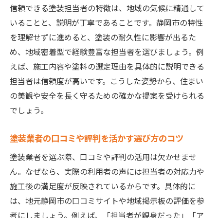
信頼できる塗装担当者の特徴は、地域の気候に精通して
静岡市外壁塗装の求人動向も見極めの材料
いることと、説明が丁寧であることです。静岡市の特性
になる
を理解せずに進めると、塗装の耐久性に影響が出るた
地域特性に合う塗装は担当者の提案力がカギ
め、地域密着型で経験豊富な担当者を選びましょう。例
静岡市の気候に適した塗装提案を受ける重
えば、施工内容や塗料の選定理由を具体的に説明できる
要性
担当者は信頼度が高いです。こうした姿勢から、住まい
外壁塗装の耐久性を高める担当者の工夫と
の美観や安全を長く守るための確かな提案を受けられる
は
でしょう。
地域密着の塗装担当者が選ばれる理由を解
説
塗装業者の口コミや評判を活かす選び方のコツ
静岡市の外壁塗装で差がつく担当者の対応
塗装業者を選ぶ際、口コミや評判の活用は欠かせませ
力
ん。なぜなら、実際の利用者の声には担当者の対応力や
提案内容に納得できる塗装担当者を見極め
施工後の満足度が反映されているからです。具体的に
る
は、地元静岡市の口コミサイトや地域掲示板の評価を参
塗装作業の求人背景から見る担当者の経験
考にしましょう。例えば、「担当者が親身だった」「ア