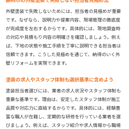
のカギ
外壁塗装で失敗しないためには、担当者の見極めが重要
スタッフ対応から見る外壁塗装の信頼性
です。なぜなら、説明力や提案内容、現場管理の徹底度
塗装現場での担当者のコミュニケーション
が完成度を左右するからです。具体的には、現地調査時
力
の対応や見積もり内容の明確さを確認しましょう。例え
静岡市の外壁塗装で重視すべき担当者の姿
ば、下地の状態や施工手順を丁寧に説明できる担当者は
勢
信頼できます。こうした見極めを通じて、納得のいく外
壁リフォームを実現できます。
困りごと相談に親身な塗装担当者を選ぶ視
点
塗装の求人やスタッフ体制も選択基準に含めよう
求人にも表れる塗装店のスタッフ教育体制
塗装担当者選びには、業者の求人状況やスタッフ体制も
静岡市の気候に強い塗装担当者の特徴を解説
重要な基準です。理由は、安定したスタッフ体制が施工
静岡市の湿度や雨量に強い塗装担当者の見
品質や対応力に直結するからです。具体的には、経験豊
極め方
富な職人が在籍し、定期的な研修を行っている業者を選
外壁塗装で気候対策に詳しい担当者が重宝
びましょう。例えば、スタッフ紹介や求人情報から職場
される