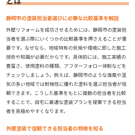
とは
静岡市の外壁塗装で失敗しない担当者見極
め法
静岡市の塗装担当者選びに必要な比較基準を解説
塗装の求人やスタッフ体制も選択基準に含
外壁リフォームを成功させるためには、静岡市の塗装担
めよう
当者を選ぶ際にいくつかの比較基準を押さえることが重
外壁塗装の信頼できる担当者を見極める方法
要です。なぜなら、地域特有の気候や環境に即した施工
塗装担当者の経歴と施工実績の確認ポイン
技術や知識が必要だからです。具体的には、施工実績の
ト
豊富さ、使用塗料の種類、アフターフォロー体制などを
外壁塗装の相談時に注目すべき対応の違い
チェックしましょう。例えば、静岡市のような海風や湿
助成金や保証制度を説明できる担当者か判
気の多い地域では耐候性に優れた塗料を選ぶ担当者が信
断
頼できます。こうした基準をもとに複数の担当者を比較
塗装業者のスタッフ体制やサポート力を重
することで、自宅に最適な塗装プランを提案できる担当
視
者を見極めやすくなります。
口コミや体験談からわかる信頼できる塗装
外壁塗装で信頼できる担当者の特徴を知る
担当者