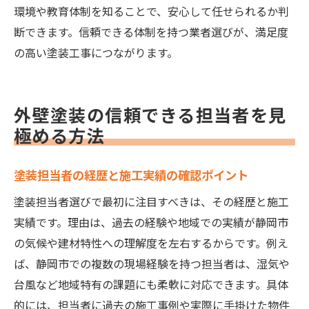
環境や教育体制を知ることで、安心して任せられるか判
塗装担当者の地域特性への理解度をチェッ
断できます。信頼できる体制を持つ業者選びが、満足度
ク
の高い塗装工事につながります。
耐久性を左右する塗装選びと担当者の提案
力
外壁塗装の信頼できる担当者を見
静岡市外壁塗装で選ばれる担当者の共通点
極める方法
求人から知る地域密着型塗装担当者の育成
背景
塗装担当者の経歴と施工実績の確認ポイント
塗装の品質を高める担当者の選び方ガイド
塗装担当者選びで最初に注目すべきは、その経歴と施工
塗装の品質に直結する担当者の選定ポイン
実績です。理由は、過去の経験や地域での実績が静岡市
ト
の気候や建材特性への理解度を左右するからです。例え
外壁塗装の現場管理力を持つ担当者が重要
ば、静岡市での複数の現場経験を持つ担当者は、湿気や
塗装工程ごとの説明ができる担当者を選ぶ
台風など地域特有の課題にも柔軟に対応できます。具体
静岡市で評価される塗装担当者の実例紹介
的には、担当者に過去の施工事例や実際に手掛けた物件