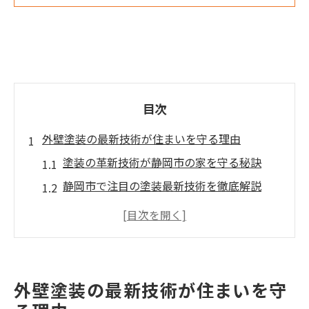
目次
外壁塗装の最新技術が住まいを守る理由
塗装の革新技術が静岡市の家を守る秘訣
静岡市で注目の塗装最新技術を徹底解説
塗装の進化が外壁に与える安心感とは
静岡の気候を考慮した塗装技術の選び方
塗装で住まいの寿命を延ばす新たな方法
外壁塗装で暮らしが変わる最新トレンド
外壁塗装の最新技術が住まいを守
静岡市で注目される塗装イノベーションとは