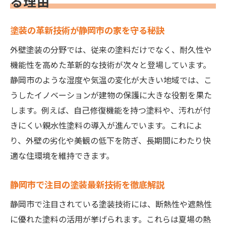
る理由
塗装イノベーションがもたらす静岡市の変
化
塗装の革新技術が静岡市の家を守る秘訣
静岡市で話題の塗装革命とその特徴
外壁塗装の分野では、従来の塗料だけでなく、耐久性や
最新塗装イノベーションの実例と効果
機能性を高めた革新的な技術が次々と登場しています。
塗装分野のイノベーションが選ばれる理由
静岡市のような湿度や気温の変化が大きい地域では、こ
うしたイノベーションが建物の保護に大きな役割を果た
静岡市の外壁塗装に求められる革新技術
します。例えば、自己修復機能を持つ塗料や、汚れが付
塗装イノベーションの選び方と注意点
きにくい親水性塗料の導入が進んでいます。これによ
塗装の耐久性を高める秘訣を徹底解説
り、外壁の劣化や美観の低下を防ぎ、長期間にわたり快
塗装の耐久性を左右する重要なポイント
適な住環境を維持できます。
静岡市で長持ちする塗装の基本条件
外壁塗装の寿命を延ばす実践的な方法
静岡市で注目の塗装最新技術を徹底解説
塗装メンテナンスで耐久性を確保するコツ
静岡市で注目されている塗装技術には、断熱性や遮熱性
選ぶべき塗装材と施工法のポイント
に優れた塗料の活用が挙げられます。これらは夏場の熱