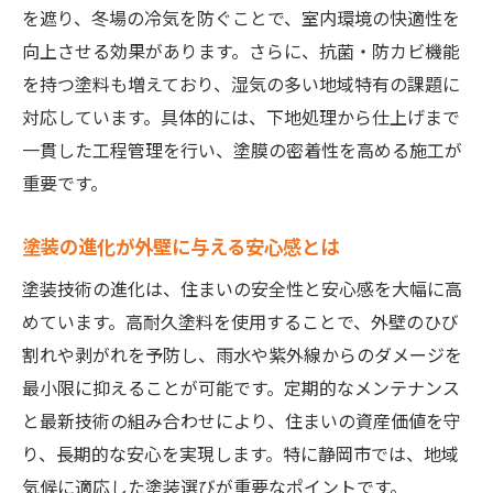
静岡市で失敗しない塗装耐久性の考え方
を遮り、冬場の冷気を防ぐことで、室内環境の快適性を
向上させる効果があります。さらに、抗菌・防カビ機能
外壁の色選びで失敗しない塗装ポイント
を持つ塗料も増えており、湿気の多い地域特有の課題に
塗装で外壁の色選びに失敗しない方法
対応しています。具体的には、下地処理から仕上げまで
静岡市の気候に合う塗装色の見極め方
一貫した工程管理を行い、塗膜の密着性を高める施工が
外壁塗装で避けたい色とその理由
重要です。
塗装の色選びで後悔しないための注意点
塗装色決定時に役立つプロのアドバイス
塗装の進化が外壁に与える安心感とは
外壁塗装で人気の色と失敗例を比較
塗装技術の進化は、住まいの安全性と安心感を大幅に高
静岡市で塗装の補助金を活用するコツ
めています。高耐久塗料を使用することで、外壁のひび
静岡市の塗装補助金を利用する最新ポイン
割れや剥がれを予防し、雨水や紫外線からのダメージを
ト
最小限に抑えることが可能です。定期的なメンテナンス
と最新技術の組み合わせにより、住まいの資産価値を守
塗装の助成金制度を賢く活用する方法
り、長期的な安心を実現します。特に静岡市では、地域
塗装費用を抑える補助金申請の流れ
気候に適応した塗装選びが重要なポイントです。