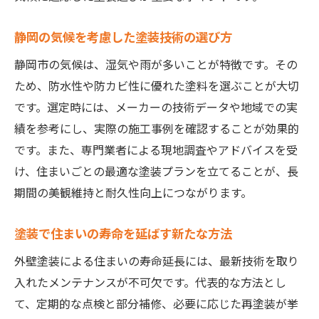
外壁塗装の補助金条件と注意点を解説
静岡市で塗装補助金を受けるための準備
静岡の気候を考慮した塗装技術の選び方
塗装の費用対効果を高める補助金活用術
静岡市の気候は、湿気や雨が多いことが特徴です。その
長持ちする塗装を選ぶなら知っておくべきこと
ため、防水性や防カビ性に優れた塗料を選ぶことが大切
塗装選びで重視したい長持ちの条件
です。選定時には、メーカーの技術データや地域での実
静岡市で失敗しない塗装の選び方とは
績を参考にし、実際の施工事例を確認することが効果的
塗装の耐久性とコストを両立する工夫
です。また、専門業者による現地調査やアドバイスを受
け、住まいごとの最適な塗装プランを立てることが、長
外壁塗装で後悔しないための選択基準
期間の美観維持と耐久性向上につながります。
塗装メンテナンスで差がつくポイント
長持ち塗装に必要な専門知識と最新情報
塗装で住まいの寿命を延ばす新たな方法
イノベーションが生む塗装メンテナンスの新常
外壁塗装による住まいの寿命延長には、最新技術を取り
識
入れたメンテナンスが不可欠です。代表的な方法とし
塗装イノベーションで実現する新メンテ術
て、定期的な点検と部分補修、必要に応じた再塗装が挙
静岡市で進化する塗装メンテナンスの現状