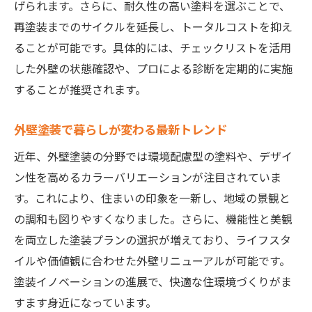
げられます。さらに、耐久性の高い塗料を選ぶことで、
塗装の新常識となる最新メンテナンス法
再塗装までのサイクルを延長し、トータルコストを抑え
イノベーションによる塗装維持のポイント
ることが可能です。具体的には、チェックリストを活用
塗装メンテナンスの効率アップ術を紹介
した外壁の状態確認や、プロによる診断を定期的に実施
することが推奨されます。
外壁塗装の新たな常識を静岡市で体感
快適な住まいへ導く塗装の進化と実践術
外壁塗装で暮らしが変わる最新トレンド
塗装の進化で住まいの快適性を高める方法
近年、外壁塗装の分野では環境配慮型の塗料や、デザイ
静岡市で実践したい塗装リフォーム術
ン性を高めるカラーバリエーションが注目されていま
塗装の新技術が暮らしに与えるメリット
す。これにより、住まいの印象を一新し、地域の景観と
外壁塗装の工夫で快適な生活を実現
の調和も図りやすくなりました。さらに、機能性と美観
塗装にこだわることで得られる安心感
を両立した塗装プランの選択が増えており、ライフスタ
住まいを守る塗装の最新実践ポイント
イルや価値観に合わせた外壁リニューアルが可能です。
塗装イノベーションの進展で、快適な住環境づくりがま
すます身近になっています。