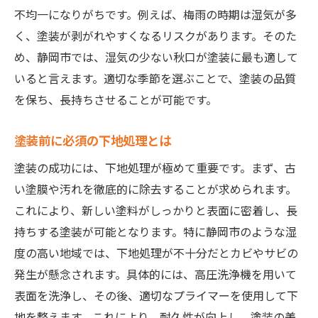
塗装面の耐久性を高める方法
不均一になりがちです。例えば、梅雨の時期は湿気が多
塗装準備で押さえるべき基本
く、塗装が剥がれやすくなるリスクがあります。そのた
静岡市の気候を活かした塗装術
め、静岡市では、湿気の少ない秋口が塗装に最も適して
塗装前の湿度管理のポイント
いると言えます。適切な季節を選ぶことで、塗装の品質
塗装における下地処理の重要性
を保ち、長持ちさせることが可能です。
静岡市での塗装準備を徹底解説
塗装前に必須の下地処理とは
塗装前に必要な事前準備とは
塗装の成功には、下地処理が極めて重要です。まず、古
静岡市での塗装に適した時期
い塗膜や汚れを徹底的に除去することが求められます。
塗装面の適切なクリーニング法
これにより、新しい塗料がしっかりと表面に密着し、長
静岡市での塗装計画の立て方
持ちする塗装が可能となります。特に静岡市のような湿
塗装の際の安全対策をご紹介
度の高い地域では、下地処理が不十分だとカビやサビの
事前に知っておきたい塗装のコツ
発生が懸念されます。具体的には、高圧洗浄機を用いて
静岡市の環境に適した塗装準備法
表面を洗浄し、その後、適切なプライマーを使用して下
静岡市の風土に合った塗料選び
地を整えます。これにより、耐久性が向上し、塗装の美