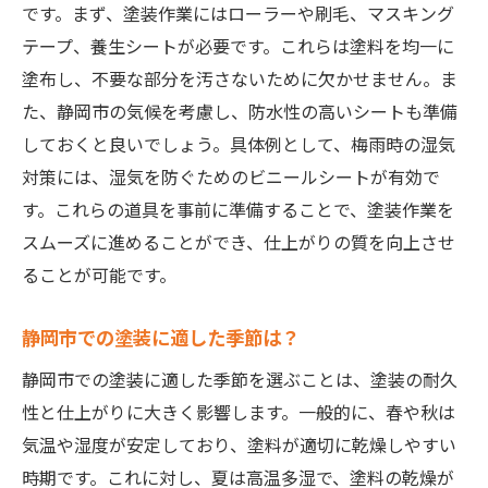
静岡市での塗料選びのコツ
です。まず、塗装作業にはローラーや刷毛、マスキング
塗装における安全対策の確認
テープ、養生シートが必要です。これらは塗料を均一に
塗布し、不要な部分を汚さないために欠かせません。ま
静岡市での塗装における予算管理
た、静岡市の気候を考慮し、防水性の高いシートも準備
効果的な塗装準備でのチェックリスト
しておくと良いでしょう。具体例として、梅雨時の湿気
静岡市で塗装を成功させる準備方法
対策には、湿気を防ぐためのビニールシートが有効で
塗装前に知りたい静岡市の風習
す。これらの道具を事前に準備することで、塗装作業を
適切な塗装業者の選び方
スムーズに進めることができ、仕上がりの質を向上させ
塗装計画の見直しと改善
ることが可能です。
静岡市における環境配慮の塗装
静岡市での塗装に適した季節は？
塗装前に確認すべき地元ルール
地域特性を活かした塗装準備
静岡市での塗装に適した季節を選ぶことは、塗装の耐久
性と仕上がりに大きく影響します。一般的に、春や秋は
静岡市での効果的な塗装準備の秘訣
気温や湿度が安定しており、塗料が適切に乾燥しやすい
静岡市に適した塗料の選定
時期です。これに対し、夏は高温多湿で、塗料の乾燥が