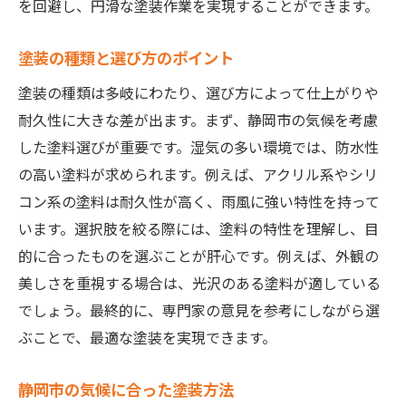
を回避し、円滑な塗装作業を実現することができます。
塗装予定地の環境調査の方法
静岡市での塗装に必要な資格
塗装の種類と選び方のポイント
塗装計画の見直しのポイント
塗装の種類は多岐にわたり、選び方によって仕上がりや
静岡市の風土を考慮した準備
耐久性に大きな差が出ます。まず、静岡市の気候を考慮
安全で効果的な塗装のテクニック
した塗料選びが重要です。湿気の多い環境では、防水性
の高い塗料が求められます。例えば、アクリル系やシリ
塗装準備でよくある失敗と対策
コン系の塗料は耐久性が高く、雨風に強い特性を持って
います。選択肢を絞る際には、塗料の特性を理解し、目
的に合ったものを選ぶことが肝心です。例えば、外観の
美しさを重視する場合は、光沢のある塗料が適している
でしょう。最終的に、専門家の意見を参考にしながら選
ぶことで、最適な塗装を実現できます。
静岡市の気候に合った塗装方法