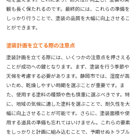
観も長く保たれるのです。最終的には、これらの準備を
塗装前に考慮すべき気候条件
しっかり行うことで、塗装の品質を大幅に向上させるこ
静岡市の環境に優しい塗装方法
とができます。
塗装面の適切な準備手順
静岡市での塗装における注意点
塗装計画を立てる際の注意点
地域特性を活かした塗装の工夫
塗装計画を立てる際には、いくつかの注意点を押さえる
静岡市の塗装準備で押さえるべき点
ことが成功への鍵となります。まず、塗装を行う季節や
塗装前の適切な時間割の作り方
天候を考慮する必要があります。静岡市では、湿度が高
静岡市での塗料選びのポイント
いため、乾燥しやすい時期を選ぶことが重要です。ま
塗装面の下地準備の重要性とは
た、使用する塗料の種類や色も慎重に選ぶべきです。特
に、地域の気候に適した塗料を選ぶことで、耐久性を大
静岡市特有の気候を考慮した準備
幅に向上させることが可能です。さらに、塗装面積や使
塗装における安全対策の徹底
用する道具の準備も忘れてはいけません。これらの要素
静岡市での塗装準備の成功例
をしっかりと計画に組み込むことで、予期せぬトラブル
成功する塗装準備のための静岡市ガイド