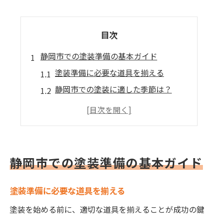
目次
静岡市での塗装準備の基本ガイド
塗装準備に必要な道具を揃える
静岡市での塗装に適した季節は？
塗装前に必須の下地処理とは
塗装計画を立てる際の注意点
塗装の種類と選び方のポイント
静岡市の気候に合った塗装方法
静岡市での塗装準備の基本ガイド
塗装前の静岡市特有の準備ポイント
静岡市の気候を考慮した塗装準備
塗装準備に必要な道具を揃える
塗装面の清掃とその重要性
塗装を始める前に、適切な道具を揃えることが成功の鍵