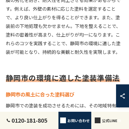
膜の劣化を防ぎ、耐久性を向上させる効果があるからで
す。例えば、外壁の素材に応じた塗料を選定すること
で、より良い仕上がりを得ることができます。また、塗
装前の下地処理も欠かせません。下地を整えることで、
塗料の密着性が高まり、仕上がりが均一になります。こ
れらのコツを実践することで、静岡市の環境に適した塗
装が可能となり、持続的な美観と耐久性を実現します。
静岡市の環境に適した塗装準備法
静岡市の風土に合った塗料選び
静岡市での塗装を成功させるためには、その地域特有の
風土に適した塗料を選ぶことが重要です。なぜなら、静
0120-181-805
お問い合わせ
公式LINE
岡市は四季がはっきりしており、特に梅雨や台風シーズ