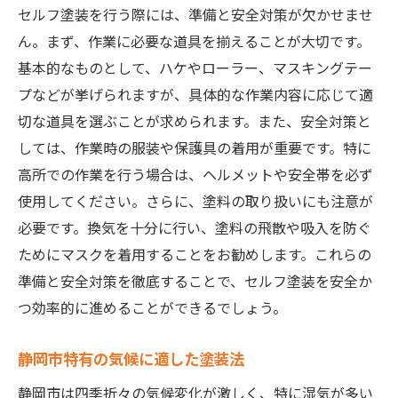
セルフ塗装を行う際には、準備と安全対策が欠かせませ
塗装を楽しくする静岡市の自然素材
ん。まず、作業に必要な道具を揃えることが大切です。
セルフ塗装で個性を出すデザイン
基本的なものとして、ハケやローラー、マスキングテー
静岡市の四季を感じる塗装テイスト
プなどが挙げられますが、具体的な作業内容に応じて適
塗装で静岡市の魅力を再発見
切な道具を選ぶことが求められます。また、安全対策と
家族で参加するセルフ塗装プロジェクト
しては、作業時の服装や保護具の着用が重要です。特に
静岡市での塗装をもっと楽しむアイデア
高所での作業を行う場合は、ヘルメットや安全帯を必ず
使用してください。さらに、塗料の取り扱いにも注意が
塗装をセルフで行う静岡市の魅力
必要です。換気を十分に行い、塗料の飛散や吸入を防ぐ
静岡市の自然と塗装の調和
ためにマスクを着用することをお勧めします。これらの
セルフ塗装で感じる静岡市の季節
準備と安全対策を徹底することで、セルフ塗装を安全か
地域特性を活かした塗装デザイン
つ効率的に進めることができるでしょう。
静岡市の風土に合った塗装選び
静岡市でのセルフ塗装の楽しみ方
静岡市特有の気候に適した塗装法
塗装を通じて静岡市の魅力を体験
静岡市は四季折々の気候変化が激しく、特に湿気が多い