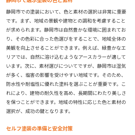
塗装初心者に優しい簡単塗装法
静岡市での塗装において、色と素材の選択は非常に重要
セルフ塗装に役立つオンライン情報
です。まず、地域の景観や建物との調和を考慮すること
静岡市での塗装を手軽に始める方法
が求められます。静岡市は自然豊かな環境に囲まれてお
り、その色彩に合った色選びをすることで、地域全体の
初めてでも安心の塗装道具選び
美観を向上させることができます。例えば、緑豊かなエ
家族で楽しむセルフ塗装のアイデア
リアでは、自然に溶け込むようなアースカラーが適して
静岡市でのセルフ塗装のポイント
います。次に、素材選びについてですが、静岡市は湿気
塗装前に確認する静岡市の気候条件
が多く、塩害の影響を受けやすい地域です。そのため、
セルフ塗装の成功率を高める準備法
防水性や耐塩性に優れた塗料を選ぶことが重要です。こ
静岡市での塗装に最適な時期
れにより、建物の耐久性を高め、長期間にわたり美しさ
セルフ塗装のコツと実践例
を保つことができます。地域の特性に応じた色と素材の
選択が、成功の鍵となります。
静岡市での塗装材料の選び方
長持ちする塗装の秘訣
セルフ塗装の準備と安全対策
静岡市での塗装をセルフで楽しむ方法