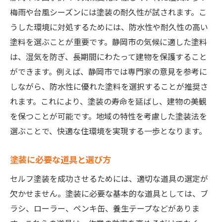
セルフ塗装を成功させる静岡市の知恵
梅雨や台風シーズンには塗装の耐久性が試されます。こ
静岡市での塗装に役立つ知識
うした環境に対処するためには、防水性や耐久性の高い
塗料を選ぶことが重要です。静岡市の気候に適した塗料
セルフ塗装のトラブル回避方法
は、湿気を防ぎ、長期間にわたって建物を保護すること
静岡市での塗装に必要なスキル
ができます。例えば、静岡市では専門家の意見を参考に
地域特性を考慮した塗装テクニック
しながら、防水性に優れた塗料を選択することが推奨さ
静岡市での塗装を長持ちさせる秘訣
れます。これにより、塗装の寿命を延ばし、建物の美観
塗装の知恵を学ぶための情報源
を保つことが可能です。地域の特性を考慮した塗装法を
静岡市でセルフ塗装を始めるためのガイド
選ぶことで、快適な住環境を実現する一歩となります。
初心者向けのセルフ塗装ガイド
塗装に必要な道具と選び方
静岡市での塗装に必要な準備
セルフ塗装の基本ステップ
セルフ塗装を成功させるためには、適切な道具の選定が
欠かせません。塗装に必要な基本的な道具としては、ブ
塗装を始める前に知っておくべきこと
ラシ、ローラー、ペンキ缶、養生テープなどがありま
静岡市での塗装に役立つヒント