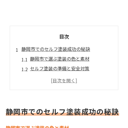
目次
静岡市でのセルフ塗装成功の秘訣
静岡市で選ぶ塗装の色と素材
セルフ塗装の準備と安全対策
静岡市特有の気候に適した塗装法
塗装に必要な道具と選び方
静岡市の自然を活かした塗装デザイン
セルフ塗装の失敗を防ぐポイント
静岡市でのセルフ塗装成功の秘訣
自宅で簡単に始める静岡市の塗装
静岡市での塗装開始のステップ
静岡市で選ぶ塗装の色と素材