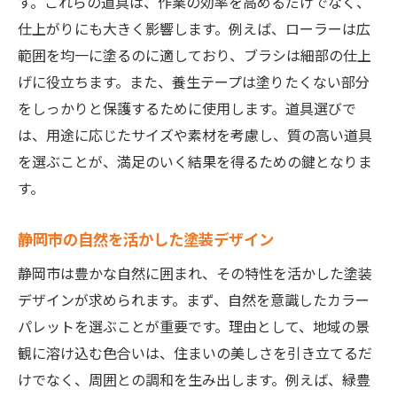
す。これらの道具は、作業の効率を高めるだけでなく、
塗装成功のための詳細ガイド
仕上がりにも大きく影響します。例えば、ローラーは広
静岡市でのセルフ塗装のテクニック
範囲を均一に塗るのに適しており、ブラシは細部の仕上
静岡市での塗装技術の基本
げに役立ちます。また、養生テープは塗りたくない部分
セルフ塗装で使えるプロの技
をしっかりと保護するために使用します。道具選びで
初心者でも安心の塗装テクニック
は、用途に応じたサイズや素材を考慮し、質の高い道具
静岡市の環境に合った塗装方法
を選ぶことが、満足のいく結果を得るための鍵となりま
す。
塗装を美しく仕上げるテクニック
静岡市での塗装に必要な技とコツ
静岡市の自然を活かした塗装デザイン
静岡市は豊かな自然に囲まれ、その特性を活かした塗装
デザインが求められます。まず、自然を意識したカラー
パレットを選ぶことが重要です。理由として、地域の景
観に溶け込む色合いは、住まいの美しさを引き立てるだ
けでなく、周囲との調和を生み出します。例えば、緑豊