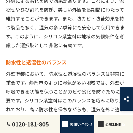
外線による劣化を防ぐ効果があります。これにより、色
褪せやひび割れを防ぎ、美しい外観を長期間にわたって
維持することができます。また、防カビ・防苔効果を持
つ製品も多く、湿気の多い季節にも安心して使用できま
す。このように、シリコン系塗料は地域の気候条件を考
慮した選択肢として非常に有効です。
防水性と透湿性のバランス
外壁塗装において、防水性と透湿性のバランスは非常に
重要です。静岡市のように湿気が多い地域では、外壁が
呼吸できる状態を保つことがカビや劣化を防ぐために必
要です。シリコン系塗料はこのバランスを巧みに取り入
れており、高い防水性を保ちながらも、湿気を外に逃が
す透湿性を持っています。これにより、内部の湿気を効
0120-181-805
お問い合わせ
公式LINE
果的に排出できるため、建物内部の調湿効果を高め、長