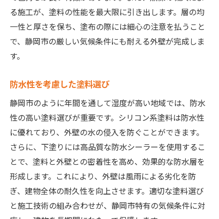
アフターケアの重要性
る施工が、塗料の性能を最大限に引き出します。層の均
定期的なメンテナンスの必要性
一性と厚さを保ち、塗布の際には細心の注意を払うこと
専門家が見る塗装のトレンド
で、静岡市の厳しい気候条件にも耐える外壁が完成しま
静岡市での外壁塗装におすすめのシリコン系塗
す。
料の特徴
防水性を考慮した塗料選び
静岡市の気候に合うシリコン系塗料
防水性と透湿性のバランス
静岡市のように年間を通して湿度が高い地域では、防水
費用対効果の高い選択肢
性の高い塗料選びが重要です。シリコン系塗料は防水性
に優れており、外壁の水の侵入を防ぐことができます。
シリコン系塗料の耐用年数
さらに、下塗りには高品質な防水シーラーを使用するこ
施工後の色落ち防止策
とで、塗料と外壁との密着性を高め、効果的な防水層を
口コミから見るおすすめ製品
形成します。これにより、外壁は風雨による劣化を防
地域の特性を活かした塗装選び！静岡市の環境
ぎ、建物全体の耐久性を向上させます。適切な塗料選び
に適した方法
と施工技術の組み合わせが、静岡市特有の気候条件に対
地域特性を理解した塗料選択