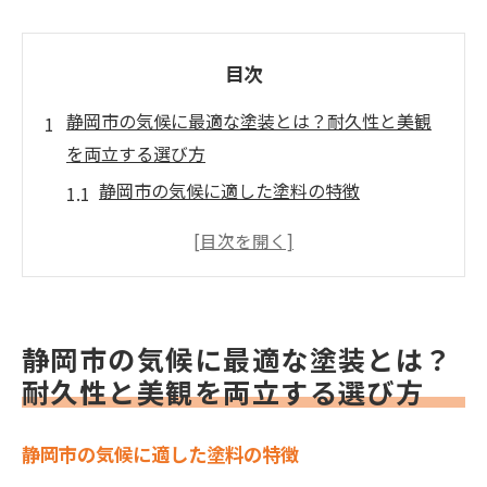
目次
静岡市の気候に最適な塗装とは？耐久性と美観
を両立する選び方
静岡市の気候に適した塗料の特徴
湿度と紫外線対策の重要性
耐久性を高めるための塗装技術
防水性を考慮した塗料選び
季節変化に強い塗料の選び方
静岡市の気候に最適な塗装とは？
長寿命を実現するメンテナンス方法
耐久性と美観を両立する選び方
外壁塗装の成功事例から学ぶ静岡市特有の塗料
選択の秘訣
静岡市の気候に適した塗料の特徴
成功事例に見る塗料選びのポイント