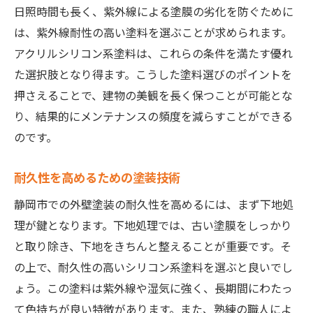
日照時間も長く、紫外線による塗膜の劣化を防ぐために
地元景観に調和する色選び！静岡市での外壁塗
は、紫外線耐性の高い塗料を選ぶことが求められます。
装のポイント
アクリルシリコン系塗料は、これらの条件を満たす優れ
地域の伝統色を取り入れる利点
た選択肢となり得ます。こうした塗料選びのポイントを
周囲の環境に影響を与える色選び
押さえることで、建物の美観を長く保つことが可能とな
住民の意見を反映した塗装計画
り、結果的にメンテナンスの頻度を減らすことができる
色彩心理学を活用した選び方
のです。
季節ごとの光の影響を考慮する
耐久性を高めるための塗装技術
色選びによる家の印象変化
静岡市での外壁塗装を成功させるための専門家
静岡市での外壁塗装の耐久性を高めるには、まず下地処
のアドバイス
理が鍵となります。下地処理では、古い塗膜をしっかり
プロが勧める塗装前の準備
と取り除き、下地をきちんと整えることが重要です。そ
の上で、耐久性の高いシリコン系塗料を選ぶと良いでし
施工業者選びで気を付ける点
ょう。この塗料は紫外線や湿気に強く、長期間にわたっ
見積もりのポイントと注意
て色持ちが良い特徴があります。また、熟練の職人によ