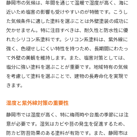
静岡市の気候は、年間を通じて温暖で湿度が高く、海に
地域の景観に調和する色調選び
近いため塩害の影響も受けやすいのが特徴です。こうし
プロのアドバイスをどう活かすか
た気候条件に適した塗料を選ぶことは外壁塗装の成功に
実績ある塗装会社の選び方
欠かせません。特に注目すべきは、耐久性と防水性に優
れたシリコン系塗料です。シリコン系塗料は、紫外線に
施工後の満足度を高めるために
強く、色褪せしにくい特性を持つため、長期間にわたっ
静岡市内での人気の塗料とは
て外壁の美観を維持します。また、塩害対策としては、
シリコン系塗料を使った外壁の長寿命化と静岡
塩分に強い塗料を選ぶことが重要です。地域特有の気候
市での実例
を考慮して塗料を選ぶことで、建物の長寿命化を実現で
シリコン系塗料の利点と特徴
きます。
静岡市で採用された実例の紹介
シリコン系塗料の耐久性テスト結果
湿度と紫外線対策の重要性
施工後のメンテナンスの注意点
静岡市では湿度が高く、特に梅雨時や台風の季節には注
シリコン系塗料と他塗料の比較
意が必要です。湿気はカビや苔の発生を促進するため、
実際の施工工程とその成果
防カビ防苔効果のある塗料が有効です。また、静岡市は