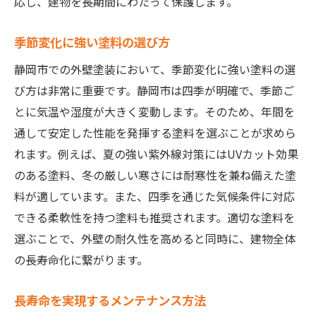
応し、建物を長期間にわたって保護します。
静岡市の風土に強い塗料の選び方
季節変化に強い塗料の選び方
地域の気候が及ぼす影響を分析
環境に優しい塗装選びのポイント
静岡市での外壁塗装において、季節変化に強い塗料の選
地元の気候を知る専門家の意見
び方は非常に重要です。静岡市は四季が明確で、季節ご
とに気温や湿度が大きく変動します。そのため、年間を
地域コミュニティと協力したプロジェクト
通して安定した性能を発揮する塗料を選ぶことが求めら
外壁の美観を保つための静岡市における色選び
れます。例えば、夏の強い紫外線対策にはUVカット効果
と塗料選び
のある塗料、冬の厳しい寒さには耐寒性を兼ね備えた塗
長期間美観を保つ塗料選び
料が適しています。また、四季を通じた気候条件に対応
色褪せしにくい色の選定
できる柔軟性を持つ塗料も推奨されます。適切な塗料を
周囲の自然環境を取り入れたデザイン
選ぶことで、外壁の耐久性を高めると同時に、建物全体
家全体のデザインと調和する色
の長寿命化に繋がります。
近隣との調和を考えた塗料選び
長寿命を実現するメンテナンス方法
専門家による色選びのコンサルティング