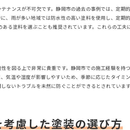
色と素材がもたらす相乗効果
ンテナンスが不可欠です。静岡市の過去の事例では、定期
静岡市の塗装プロジェクト成功の鍵は地域特性の理解
特に、雨が多い地域では防水性の高い塗料を使用し、定期
地域の気候を考慮したプロジェクト計画
果のある塗料を選ぶことも推奨されています。これらの工夫
成功事例に見る地域特性の活用法
環境にやさしい塗装選びのポイント
地域の特性を活かした塗装デザイン
実例から学ぶ地域密着型の利点
続性を図る上で非常に貴重です。静岡市での施工経験を持
地域特性を反映したアプローチ法
に、気温や湿度が影響しやすいため、季節に応じたタイミ
塗装の実例から見る静岡市での建物保護戦略
期しないトラブルを未然に防ぐことができるとされていま
過去の事例から学ぶ保護計画の立て方
塗装が担う建物保護の役割
地域密着型塗装の保護効果
を考慮した塗装の選び方
静岡市に適した防水対策の実例