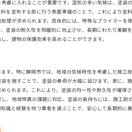
地域密着型塗装を選ぶ際の成功事例とその秘訣
を考慮に入れることが重要です。湿気の多い気候は、塗装
地域の声を活かした塗装計画
塗料を塗布する前に行う表面準備のことで、これにより塗
地処理が求められます。具体的には、特殊なプライマーを
地元企業の強みを活かす塗装選び
で、塗装の耐久性を飛躍的に向上させ、長期にわたり美観
住民参加型プロジェクトのメリット
出し、建物の保護効果を高めることができます。
成功事例に見る地域特有の工夫
地域密着型ならではのアフターサービス
信頼できる地元業者の選び方
います。特に静岡市では、地域の気候特性を考慮した施工
静岡市の塗装事例に見る美観と耐久性の両立
塗装を施すことで、塗装の寿命が大幅に延びます。更に、
長持ちする美観を維持する方法
求められます。これにより、塗装の均一性や耐久性が確保
実例に基づくデザイン性の高い塗装
使し、地域特異の課題に対応。塗装の長持ちには、施工前
塗装の美しさを長持ちさせる秘訣
門知識と経験を持つ業者を選ぶことで、安心して長期的に
耐久性のある美観を叶えた成功事例
プロが教える美観と耐久性の関係
夫