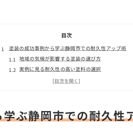
目次
塗装の成功事例から学ぶ静岡市での耐久性アップ術
地域の気候が影響する塗装の選び方
実例に見る耐久性の高い塗料の選択
静岡市の環境に適した下地処理の重要性
施工技術がもたらす長持ちの秘訣
過去の事例から学ぶメンテナンスの工夫
経験者の声から探る塗装の持続性
ら学ぶ静岡市での耐久性
静岡市特有の気候を考慮した塗装の選び方
湿気対策に優れた塗料の特徴