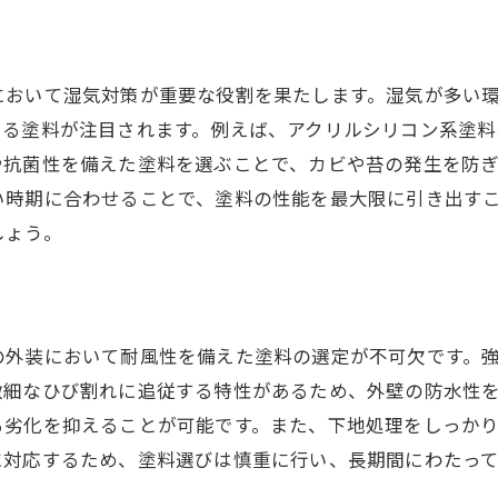
住居の価値を高める保護戦略
実例に見る長期保護を可能にする塗装
において湿気対策が重要な役割を果たします。湿気が多い
静岡市の成功事例から学ぶ塗装プロジェクトの計画法
ある塗料が注目されます。例えば、アクリルシリコン系塗
実例に基づく計画の重要性
や抗菌性を備えた塗料を選ぶことで、カビや苔の発生を防
プロジェクト成功に欠かせない事前準備
い時期に合わせることで、塗料の性能を最大限に引き出す
地域特性を考慮したスケジュール管理
しょう。
成功事例に見る予算の組み方
地域住民の意見を尊重した計画立案
実例から学ぶスムーズな施工手順
の外装において耐風性を備えた塗料の選定が不可欠です。
微細なひび割れに追従する特性があるため、外壁の防水性
る劣化を抑えることが可能です。また、下地処理をしっか
に対応するため、塗料選びは慎重に行い、長期間にわたっ