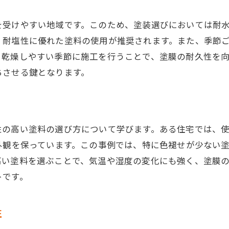
台風に強い塗装の選び方
を受けやすい地域です。このため、塗装選びにおいては耐
実例に基づく耐紫外線性の塗料選定
、耐塩性に優れた塗料の使用が推奨されます。また、季節
地域密着型で得た塗装のノウハウ
、乾燥しやすい季節に施工を行うことで、塗膜の耐久性を
季節ごとの塗装計画の立て方
ちさせる鍵となります。
塗料の寿命を延ばすための工夫
静岡市での塗装実例が教える色選びのポイント
地域に溶け込むカラーコーディネート
性の高い塗料の選び方について学びます。ある住宅では、
景観を活かす色選びの成功事例
外観を保っています。この事例では、特に色褪せが少ない
耐久性と美観を両立させる色選択
高い塗料を選ぶことで、気温や湿度の変化にも強く、塗膜
実例に見る流行色の取り入れ方
トです。
色褪せを防ぐ塗料の選び方
性
居住者の意見を反映した色彩計画