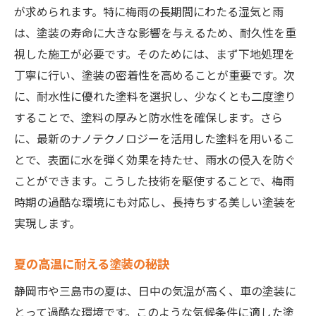
が求められます。特に梅雨の長期間にわたる湿気と雨
地域特有の気候と塗装の相性
は、塗装の寿命に大きな影響を与えるため、耐久性を重
塩害対策に適した塗装選び
視した施工が必要です。そのためには、まず下地処理を
湿気が多い地域での塗装のポイント
丁寧に行い、塗装の密着性を高めることが重要です。次
防錆効果を高める塗装技術
に、耐水性に優れた塗料を選択し、少なくとも二度塗り
地域の文化を反映した色彩選び
することで、塗料の厚みと防水性を確保します。さら
地域で人気の塗装スタイル
に、最新のナノテクノロジーを活用した塗料を用いるこ
とで、表面に水を弾く効果を持たせ、雨水の侵入を防ぐ
静岡県の気候に強い塗装を選ぶためのポイント
ことができます。こうした技術を駆使することで、梅雨
気温変化に強い塗装素材の選び方
時期の過酷な環境にも対応し、長持ちする美しい塗装を
雨に強い塗装の選択肢
実現します。
紫外線に耐える塗装の特徴
塗装の耐久性を高めるポイント
夏の高温に耐える塗装の秘訣
静岡特有の気候対策としての塗装
静岡市や三島市の夏は、日中の気温が高く、車の塗装に
季節に応じた塗装のメンテナンス方法
とって過酷な環境です。このような気候条件に適した塗