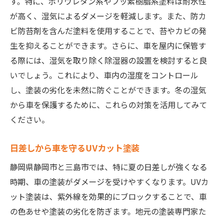
す。特に、ポリウレタン系やフッ素樹脂系塗料は耐水性
実用性と美観を両立した塗装事例
が高く、湿気によるダメージを軽減します。また、防カ
塗装事例から見る最新技術
ビ防苔剤を含んだ塗料を使用することで、苔やカビの発
地元で評判の塗装事例を紹介
生を抑えることができます。さらに、車を屋内に保管す
静岡県ならではの自然環境に適した車塗装選び
る際には、湿気を取り除く除湿器の設置を検討すると良
自然環境を考慮した塗装の選び方
いでしょう。これにより、車内の湿度をコントロール
エコフレンドリーな塗装素材の紹介
し、塗装の劣化を未然に防ぐことができます。冬の湿気
地域の自然を活かしたカラーデザイン
から車を保護するために、これらの対策を活用してみて
自然災害にも強い塗装の必要性
ください。
環境に優しい塗装のトレンド
日差しから車を守るUVカット塗装
自然を意識したデザイン提案
静岡県静岡市と三島市では、特に夏の日差しが強くなる
時期、車の塗装がダメージを受けやすくなります。UVカ
ット塗装は、紫外線を効果的にブロックすることで、車
の色あせや塗装の劣化を防ぎます。地元の塗装専門家た