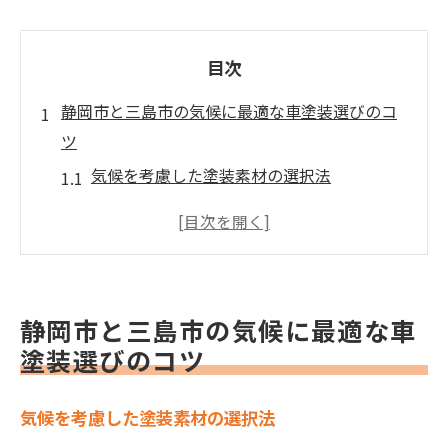
目次
静岡市と三島市の気候に最適な車塗装選びのコ
ツ
気候を考慮した塗装素材の選択法
梅雨時期でも劣化しにくい塗装技術
夏の高温に耐える塗装の秘訣
冬の湿気から守る塗装対策
日差しから車を守るUVカット塗装
静岡市と三島市の気候に最適な車
地域特有の気候に応じたメンテナンス方法
塗装選びのコツ
地域特性を活かした静岡県車塗装の選択術
地元の素材を活用した塗装方法
気候を考慮した塗装素材の選択法
地域で培われた伝統的な塗装技術