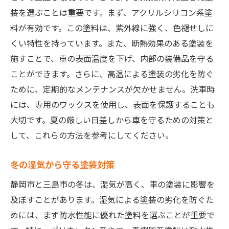
静岡市と三島市の車塗装業者が提供する高品質
装を選ぶことは重要です。まず、アクリルシリコン系塗
な仕上げ
料が有効です。この塗料は、紫外線に強く、色褪せしに
地元業者の選び方と評価基準
くい特性を持っています。また、断熱効果のある塗装を
施すことで、車の表面温度を下げ、内部の装備品を守る
高品質を実現するための技術力
ことができます。さらに、高温による塗装の劣化を防ぐ
信頼できる業者の特徴と見分け方
ために、定期的なメンテナンスが欠かせません。洗車時
業者選びで失敗しないためのアドバイス
には、専用のワックスを使用し、表面を保護することも
静岡特有のニーズに応える業者
大切です。夏の厳しい日差しから車を守るための対策と
業者が提供する独自のサービス
して、これらの方法を参考にしてください。
地域に密着した静岡市と三島市の優れた車塗装
事例
冬の湿気から守る塗装対策
地域で評価の高い実績紹介
静岡市と三島市の冬は、湿気が高く、車の塗装に影響を
成功事例から学ぶ塗装のポイント
及ぼすことがあります。湿気による塗装の劣化を防ぐた
地域のニーズに応えた塗装実例
めには、まず防水性能に優れた塗料を選ぶことが重要で