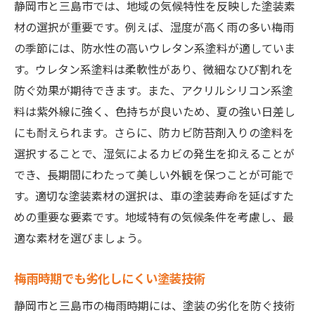
静岡市と三島市では、地域の気候特性を反映した塗装素
地域特有の美観を保つための工夫
材の選択が重要です。例えば、湿度が高く雨の多い梅雨
地域の気候に即した塗装の進化
の季節には、防水性の高いウレタン系塗料が適していま
す。ウレタン系塗料は柔軟性があり、微細なひび割れを
地元業者の選び方とそのメリット
防ぐ効果が期待できます。また、アクリルシリコン系塗
地域特性を反映したデザイン提案
料は紫外線に強く、色持ちが良いため、夏の強い日差し
プロが教える静岡市と三島市での車塗装の秘訣
にも耐えられます。さらに、防カビ防苔剤入りの塗料を
プロが薦める塗装前の準備作業
選択することで、湿気によるカビの発生を抑えることが
塗装の持ちを良くするプロのテクニック
でき、長期間にわたって美しい外観を保つことが可能で
塗装後のメンテナンスポイント
す。適切な塗装素材の選択は、車の塗装寿命を延ばすた
プロが教える色選びのコツ
めの重要な要素です。地域特有の気候条件を考慮し、最
適な素材を選びましょう。
上質な仕上げを実現するための方法
プロによる塗装後のアフターケア
梅雨時期でも劣化しにくい塗装技術
静岡市と三島市の車塗装で知っておくべき地域
静岡市と三島市の梅雨時期には、塗装の劣化を防ぐ技術
特性