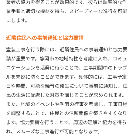
業者の協力を得ることが効果的です。彼らは効率的な作
長期的視点でのコスト評価方法
業手順と適切な機材を持ち、スピーディーな進行を可能
省エネ設備の導入による節約策
にします。
施工後のメンテナンスコスト削減
静岡市での理想の塗装仕上がりを実現するステ
近隣住民への事前通知と協力要請
ップ
塗装工事を行う際には、近隣住民への事前通知と協力要
色選びのポイントと最新トレンド
請が重要です。静岡市の地域特性を考慮に入れ、コミュ
デザイン性と機能性を兼ね備えた施工
ニケーションを活発に行うことで、工事期間中のトラブ
施工前の詳細なプランニング
ルを未然に防ぐことができます。具体的には、工事予定
職人技が光る仕上げテクニック
日や時間、可能な騒音の発生について事前に通知し、住
アフターケアの重要性と方法
民の生活に配慮した対策を講じることが求められます。
また、地域のイベントや季節の行事を考慮し、工事日程
理想の仕上がりを得るためのコミュニケー
を調整することで、住民との信頼関係を築きやすくなり
ション
ます。協力要請を行うことで、周辺の理解と協力を得ら
れ、スムーズな工事進行が可能となります。