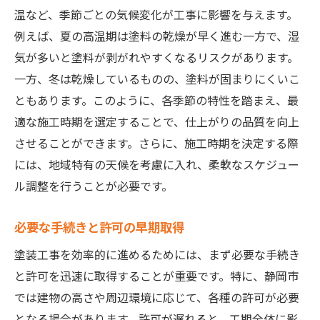
温など、季節ごとの気候変化が工事に影響を与えます。
評価が高い業者の特徴
例えば、夏の高温期は塗料の乾燥が早く進む一方で、湿
契約前に確認すべき事項
気が多いと塗料が剥がれやすくなるリスクがあります。
実績と施工例のチェック方法
一方、冬は乾燥しているものの、塗料が固まりにくいこ
口コミとレビューの効果的利用法
ともあります。このように、各季節の特性を踏まえ、最
保証内容の重要性と比較
適な施工時期を選定することで、仕上がりの品質を向上
トラブルを防ぐための業者選定術
させることができます。さらに、施工時期を決定する際
には、地域特有の天候を考慮に入れ、柔軟なスケジュー
静岡市での外壁塗装に役立つ補助金活用法
ル調整を行うことが必要です。
最新の補助金制度情報
申請手続きの流れと注意点
必要な手続きと許可の早期取得
利用可能な補助金の種類
塗装工事を効率的に進めるためには、まず必要な手続き
補助金活用によるコスト削減例
と許可を迅速に取得することが重要です。特に、静岡市
自治体による支援の特徴
では建物の高さや周辺環境に応じて、各種の許可が必要
補助金の受給資格条件
となる場合があります。許可が遅れると、工期全体に影