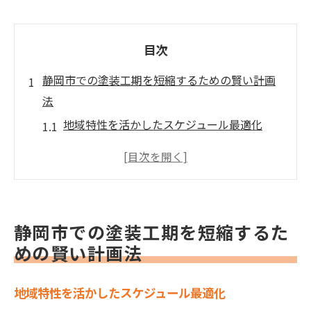
目次
静岡市での塗装工期を短縮するための賢い計画
法
地域特性を活かしたスケジュール最適化
季節に応じた施工時期の選定
必要な手続きと許可の早期取得
施工前の準備作業の効率化
近隣住民への事前通知と協力要請
静岡市での塗装工期を短縮するた
適切な業者との事前打ち合わせ
めの賢い計画法
塗装を効率化するための材料選びポイント
耐久性に優れた塗料の特徴
地域特性を活かしたスケジュール最適化