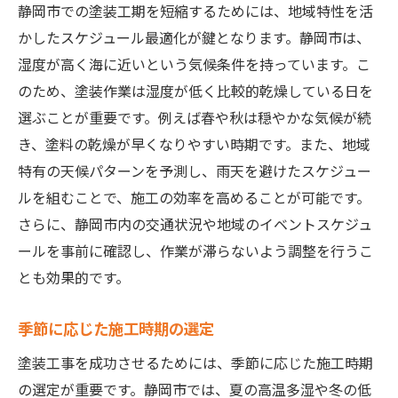
環境に優しい塗料の選定基準
静岡市での塗装工期を短縮するためには、地域特性を活
塗装面に適した下地材の選び方
かしたスケジュール最適化が鍵となります。静岡市は、
コストパフォーマンスの高い材料リスト
湿度が高く海に近いという気候条件を持っています。こ
のため、塗装作業は湿度が低く比較的乾燥している日を
メーカー直送によるコスト削減術
選ぶことが重要です。例えば春や秋は穏やかな気候が続
材料品質の検証方法
き、塗料の乾燥が早くなりやすい時期です。また、地域
静岡市特有の天候を考慮した塗装工期の短縮秘
特有の天候パターンを予測し、雨天を避けたスケジュー
策
ルを組むことで、施工の効率を高めることが可能です。
雨季対策としての防水塗料
さらに、静岡市内の交通状況や地域のイベントスケジュ
高湿度に強い塗装テクニック
ールを事前に確認し、作業が滞らないよう調整を行うこ
風の影響を最小限にする施工方法
とも効果的です。
日照時間を活かした作業計画
季節に応じた施工時期の選定
気温変化に対応した材料の選択
天候予測を活用したスケジュール管理
塗装工事を成功させるためには、季節に応じた施工時期
の選定が重要です。静岡市では、夏の高温多湿や冬の低
信頼できる静岡市の塗装業者の選び方ガイド