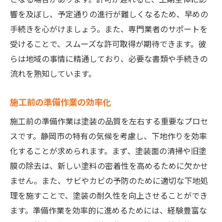
塗装工事を成功させるためのスケジュール管理
響を及ぼし、予定通りの進行が難しくなるため、早めの
術
手続きを心がけましょう。また、専門業者のサポートを
作業工程の細分化と時間管理
受けることで、スムーズな許可取得が期待できます。彼
らは地域の事情に精通しており、必要な書類や手続きの
進捗状況の見える化ツール活用
流れを熟知しています。
リスク管理と代替プランの構築
定期的な進捗確認ミーティング
施工前の準備作業の効率化
不測の事態に備えた柔軟対応
施工前の準備作業は塗装の品質を左右する重要なプロセ
スケジュールの振り返りと改善点抽出
スです。静岡市の特有の気候を考慮し、下地作りを効率
費用対効果を最大化する塗装の工期短縮テクニ
化することが求められます。まず、塗装面の清掃や旧塗
ック
膜の除去は、新しい塗料の密着性を高めるために欠かせ
効率的な作業分担とチーム編成
ません。また、サビやカビの予防のために適切な下地処
最新技術の導入による作業効率化
理を施すことで、塗装の耐久性を向上させることができ
材料費と人件費のバランス調整
ます。準備作業を効率的に進めるためには、経験豊富な