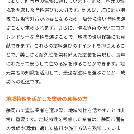
ており、静岡市の気候に適しています。また、地元の環
理想の塗装業者を選ぶために参考にすべき情報
境を考慮した塗料選びも大切です。例えば、海に近い地
情報収集の重要性
域では塩害対策が必要となるため、塩分に強い塗料を選
比較検討に役立つポイント
ぶことが求められます。さらに、環境負荷の低いエコフ
過去事例と実績の分析方法
レンドリーな塗料を選ぶことで、地域の環境保護にも貢
各種資格の有無を確認する
献できます。これらの塗料選びのポイントを押さえるこ
とで、美しさと耐久性を兼ね備えた塗装を実現し、長年
オンラインでの情報活用術
にわたって安心して住める家を作ることができます。地
直接インタビューで得られる情報
元業者の知識を活用して、最適な塗料を選ぶことが、成
功への近道です。
地域特性を活かした業者の見極め方
静岡市で塗装業者を選ぶ際、地域特性を活かすことは非
常に重要です。地域特性を考慮した業者は、静岡市固有
の気候や環境に適した塗料や施工方法を熟知していま