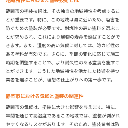
過去の事例から信頼性を判断する
静岡市の塗装技術は、その独自の地域特性を考慮するこ
顧客レビューの活用法
とが重要です。特に、この地域は海に近いため、塩害を
防ぐための塗装が必要です。耐塩性の高い塗料を選ぶこ
実績豊富な業者が選ばれる理由
とが求められ、これにより建物の寿命を延ばすことがで
信頼できる業者の特徴とは
きます。また、湿度の高い気候に対しては、防カビ性の
静岡市における塗装業者の選び方のポイント
ある塗料が有効です。さらに、季節の変化に応じて施工
静岡市での塗装業者選びの基本
時期を調整することで、より耐久性のある塗装を施すこ
優れた業者の見分け方
とができます。こうした地域特性を活かした技術を持つ
価格と品質のバランスを考える
業者を選ぶことが、理想の仕上がりへの第一歩です。
塗装業者とのコミュニケーション重要性
静岡市における気候と塗装の関連性
地元業者を選ぶ際の注意点
見積もりで確認すべき項目
静岡市の気候は、塗装に大きな影響を与えます。特に、
年間を通じて高湿度であるこの地域では、塗装が剥がれ
地域特有の気候に対応した塗装技術の重要性
やすくなるリスクがあります。そのため、塗装業者は防
静岡市の気候に適した塗装方法