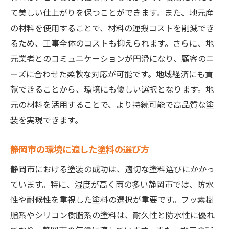
長持ちする塗装の秘訣
て美しい仕上がりを保つことができます。また、地元産
の材料を使用することで、材料の運搬コストを削減でき
メンテナンスの重要性
るため、工事全体のコストも抑えられます。さらに、地
耐久性を高めるためのアドバイス
元業者とのコミュニケーションが円滑になり、顧客のニ
適切な塗料の選択肢
ーズに合わせた柔軟な対応が可能です。地域経済にも貢
施工後に必要なケア方法
献できることから、環境にも優しい選択となります。地
プロから学ぶ長寿命塗装のコツ
元の材料を活用することで、より持続可能で高品質な塗
地元材料を活かした環境配慮型塗装のメリット
装を実現できます。
環境配慮型塗装の重要性
静岡市の環境に適した塗料の選び方
地元材料の環境への影響
エコフレンドリーな塗料の選び方
静岡市における塗装の成功は、適切な塗料選びにかかっ
ています。特に、湿度が高く雨の多い静岡市では、防水
地元資源を活かすことで得られる効果
性や耐候性を重視した塗料の選択が重要です。フッ素樹
持続可能な塗装の実現方法
脂系やシリコン樹脂系の塗料は、耐久性と防水性に優れ
地域経済への貢献と環境保護