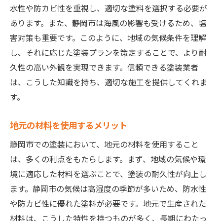
水性や防カビ性を重視し、適切な塗料を選択する必要が
気候変化に強い塗料の選択
あります。また、静岡市は海風の影響も受けるため、塩
湿気対策の塗装技術
害対策も重要です。このように、地域の気候条件を理解
紫外線対策の重要性
し、それに応じた塗装プランを策定することで、より耐
地域特有の気象条件に対応するための工夫
久性の高い外観を実現できます。信頼できる塗装業者
塗装耐久性を高めるためのアプローチ
は、こうした知識を持ち、適切な施工を提供してくれま
す。
信頼できる塗装業者を見極めるための基準
信頼性のある業者の特徴
地元の材料を使用するメリット
業者選びで確認すべき書類
静岡市での塗装において、地元の材料を使用すること
保証内容をしっかり確認する
は、多くの利点をもたらします。まず、地域の気候や環
業者の対応力を評価する方法
境に適応した材料を選ぶことで、塗装の耐久性が向上し
透明性のある契約の重要性
ます。静岡市の気候は高湿度の季節が多いため、防水性
施工後のフォローアップ体制
や防カビ性に優れた塗料が必要です。地元で生産された
静岡市で長持ちする塗装を実現するための知識
材料は、こうした特性を持つものが多く、長期にわたっ