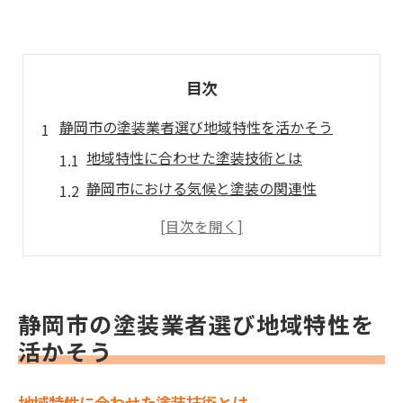
目次
静岡市の塗装業者選び地域特性を活かそう
地域特性に合わせた塗装技術とは
静岡市における気候と塗装の関連性
地元の材料を使用するメリット
静岡市の環境に適した塗料の選び方
地域特性を活かした業者の見極め方
成功事例から学ぶ地元特化型塗装
静岡市の塗装業者選び地域特性を
塗装業者の実績と口コミで信頼度をチェック
活かそう
塗装業者の実績確認ポイント
地域特性に合わせた塗装技術とは
口コミの信ぴょう性を見極める方法