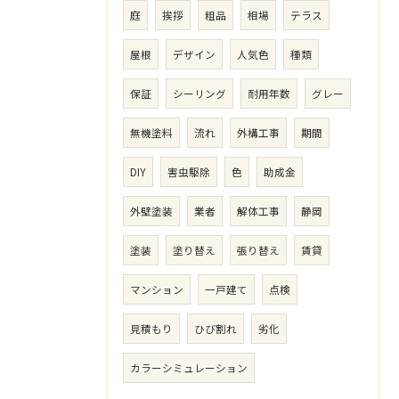
庭
挨拶
粗品
相場
テラス
屋根
デザイン
人気色
種類
保証
シーリング
耐用年数
グレー
無機塗料
流れ
外構工事
期間
DIY
害虫駆除
色
助成金
外壁塗装
業者
解体工事
静岡
塗装
塗り替え
張り替え
賃貸
マンション
一戸建て
点検
見積もり
ひび割れ
劣化
カラーシミュレーション