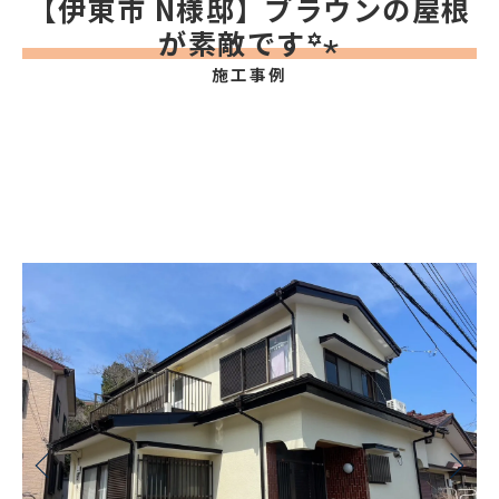
【伊東市 N様邸】ブラウンの屋根
が素敵です꙳⋆
施工事例