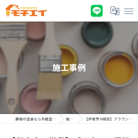
施工事例
静岡の塗装なら外壁塗装専門店 モチエイ
施工事例
【伊東市 N様邸】ブラウンの屋根が素敵です꙳⋆